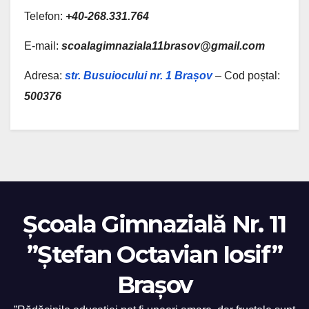
Telefon:
+40-268.331.764
E-mail:
scoalagimnaziala11brasov@gmail.com
Adresa:
str. Busuiocului nr. 1 Brașov
– Cod poștal:
500376
Școala Gimnazială Nr. 11
”Ștefan Octavian Iosif”
Brașov