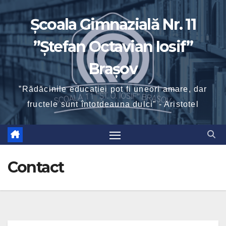
Skip
Școala Gimnazială Nr. 11
to
content
”Ștefan Octavian Iosif”
Brașov
”Rădăcinile educației pot fi uneori amare, dar
fructele sunt întotdeauna dulci” - Aristotel
Contact